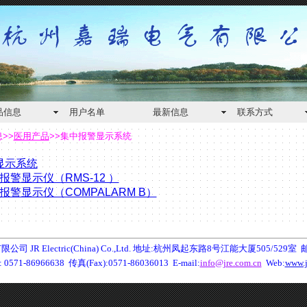
品信息
用户名单
最新信息
联系方式
息
>>
医用产品
>>
集中报警显示系统
显示系统
报警显示仪（RMS-12 ）
报警显示仪（COMPALARM B）
 JR Electric(China) Co.,Ltd. 地址:杭州凤起东路8号江能大厦505/529室 邮编(
: 0571-86966638 传真(Fax):0571-86036013
E-mail
:
info@jre.com.cn
Web:
www.j